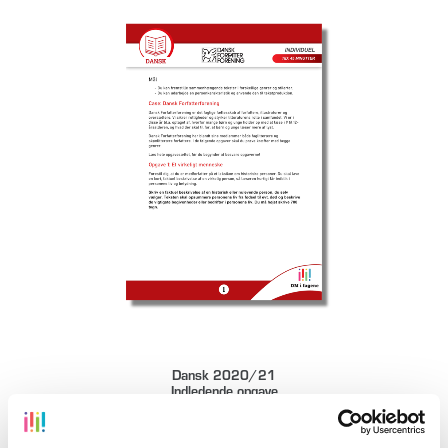
DOWNLOAD
Dansk 2020/21
Indledende opgave
0,00
kr.