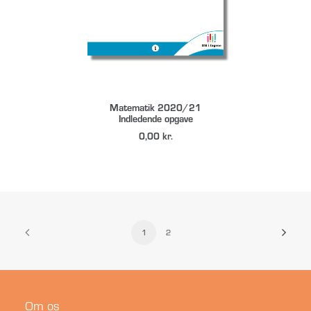
DOWNLOAD
Matematik 2020/21
Indledende opgave
0,00
kr.
1
2
Om os