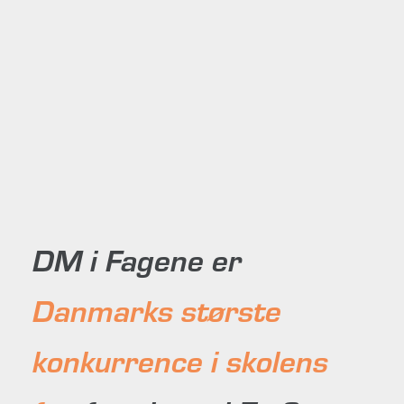
DM i Fagene – Danmarks
DM i Fagene er
største konkurrence i
skolens fag
Danmarks største
konkurrence i skolens
Den indledende runde begynder