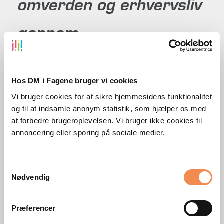
omverden og erhvervsliv
gennem
virkelighedsnære
Hos DM i Fagene bruger vi cookies
caseopgaver.
Hvert år
Vi bruger cookies for at sikre hjemmesidens funktionalitet
og til at indsamle anonym statistik, som hjælper os med
stilles deltagerne nemlig
at forbedre brugeroplevelsen. Vi bruger ikke cookies til
annoncering eller sporing på sociale medier.
over for aktuelle
problemstillinger
Samtykkevalg
Nødvendig
formuleret af danske og
Præferencer