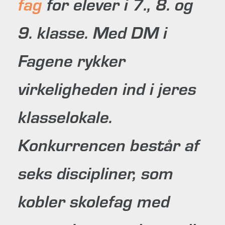
fag
for elever i 7., 8. og
den 24. august 2026
9. klasse. Med DM i
Fagene rykker
virkeligheden ind i jeres
klasselokale.
Konkurrencen består af
seks discipliner, som
kobler skolefag med