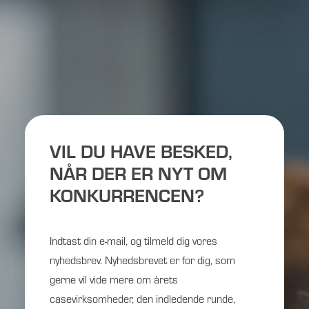
VIL DU HAVE BESKED,
NÅR DER ER NYT OM
KONKURRENCEN?
Indtast din e-mail, og tilmeld dig vores
nyhedsbrev. Nyhedsbrevet er for dig, som
gerne vil vide mere om årets
casevirksomheder, den indledende runde,