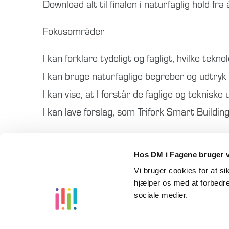
Download alt til finalen i naturfaglig hold f
Fokusområder
I kan forklare tydeligt og fagligt, hvilke tekno
I kan bruge naturfaglige begreber og udtryk 
I kan vise, at I forstår de faglige og teknisk
I kan lave forslag, som Trifork Smart Building
Zip-filen indeholder:
Hos DM i Fagene bruger v
Bedømmelseskriterier, caseopgave
Vi bruger cookies for at s
hjælper os med at forbedre
sociale medier.