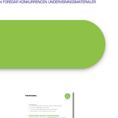
N FOREGÅR KONKURRENCEN
UNDERVISNINGSMATERIALER