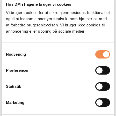
Beskrivelse
Hos DM i Fagene bruger vi cookies
Download alt til den indledende runde i
Vi bruger cookies for at sikre hjemmesidens funktionalitet
og til at indsamle anonym statistik, som hjælper os med
naturfaglig hold fra året 2021/22.
at forbedre brugeroplevelsen. Vi bruger ikke cookies til
annoncering eller sporing på sociale medier.
Zip-filen indeholder:
Bedømmelseskriterier, bilag, caseopgave
Samtykkevalg
Nødvendig
Præferencer
Statistik
Marketing