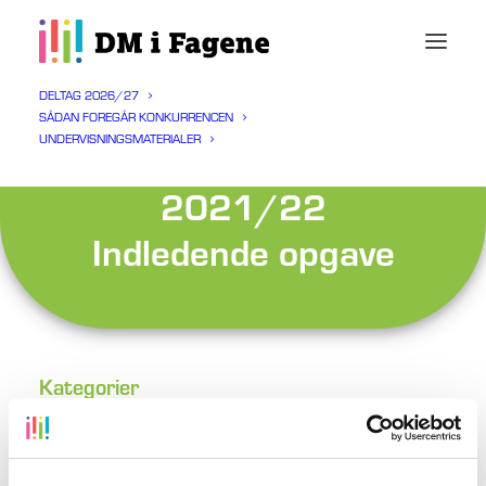
DELTAG 2026/27
SÅDAN FOREGÅR KONKURRENCEN
UNDERVISNINGSMATERIALER
Naturfaglig Hold
2021/22
Indledende opgave
Kategorier
2021/22
,
Indledende
,
Naturfaglig