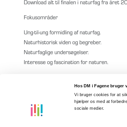
Download alt til finalen i naturfag fra året
Fokusområder
Ung-til-ung formidling af naturfag.
Naturhistorisk viden og begreber.
Naturfaglige undersøgelser.
Interesse og fascination for naturen.
Zip-filen indeholder:
Hos DM i Fagene bruger v
Bedømmelseskriterier, bilag x2, caseopgave
Vi bruger cookies for at s
hjælper os med at forbedre
sociale medier.