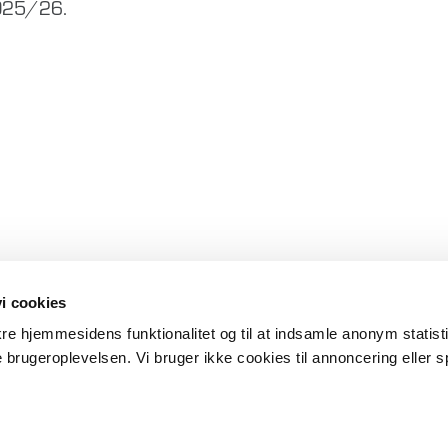
 2025/26.
i cookies
, undersøgelser
ikre hjemmesidens funktionalitet og til at indsamle anonym statis
 brugeroplevelsen. Vi bruger ikke cookies til annoncering eller s