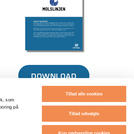
DOWNLOAD
Tillad alle cookies
tik, som
poring på
Tillad udvalgte
Kun nødvendige cookies