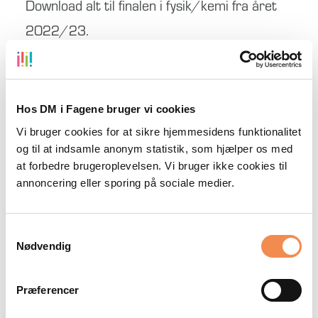
Download alt til finalen i fysik/kemi fra året
2022/23.
Fokusområder
Du kan formidle viden med et naturfagligt
Hos DM i Fagene bruger vi cookies
indhold.
Vi bruger cookies for at sikre hjemmesidens funktionalitet
og til at indsamle anonym statistik, som hjælper os med
Du kan beskrive naturfaglige
at forbedre brugeroplevelsen. Vi bruger ikke cookies til
problemstillinger i den nære omverden.
annoncering eller sporing på sociale medier.
Du kan designe og udføre et forsøg og
forklare hvad der sker i forsøget.
Samtykkevalg
Nødvendig
Zip-filen indeholder:
Bedømmelseskriterier, caseopgave, forsøg 1
Præferencer
og 2