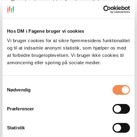
Download everything for the english
preliminary round of 2021/22.
Focus areas
Hos DM i Fagene bruger vi cookies
Vi bruger cookies for at sikre hjemmesidens funktionalitet
You can communicate about cultural
og til at indsamle anonym statistik, som hjælper os med
meetings.
at forbedre brugeroplevelsen. Vi bruger ikke cookies til
annoncering eller sporing på sociale medier.
You can find and present travel information.
You can write with linguistic precision.
Samtykkevalg
Nødvendig
The zip file contains:
Appendix, case, evaluation criteria
Præferencer
Statistik