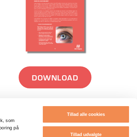
DOWNLOAD
Tillad alle cookies
tik, som
poring på
Tillad udvalgte