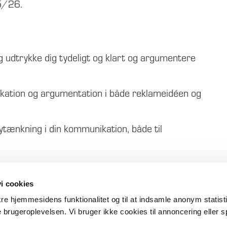
25/26.
 udtrykke dig tydeligt og klart og argumentere
kation og argumentation i både reklameidéen og
nytænkning i din kommunikation, både til
i cookies
toryboard eksempel + skabelon
ikre hjemmesidens funktionalitet og til at indsamle anonym statis
 brugeroplevelsen. Vi bruger ikke cookies til annoncering eller s