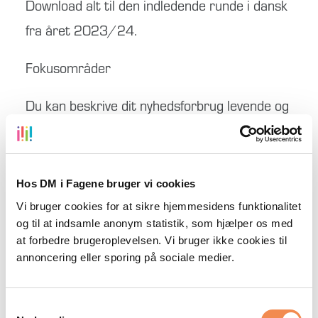
Download alt til den indledende runde i dansk
fra året 2023/24.
Fokusområder
Du kan beskrive dit nyhedsforbrug levende og
detaljeret med konkrete eksempler, så
chefredaktøren på Zetland får et billede af et
ungt menneskes nyhedsforbrug med nyheder.
Hos DM i Fagene bruger vi cookies
Du kan reflektere over, hvorfor dit
Vi bruger cookies for at sikre hjemmesidens funktionalitet
og til at indsamle anonym statistik, som hjælper os med
nyhedsforbrug er, som det er.
at forbedre brugeroplevelsen. Vi bruger ikke cookies til
Du kan formidle interessante idéer til, hvad
annoncering eller sporing på sociale medier.
chefredaktøren kan gøre for at nå bedre ud
til unge som dig.
Samtykkevalg