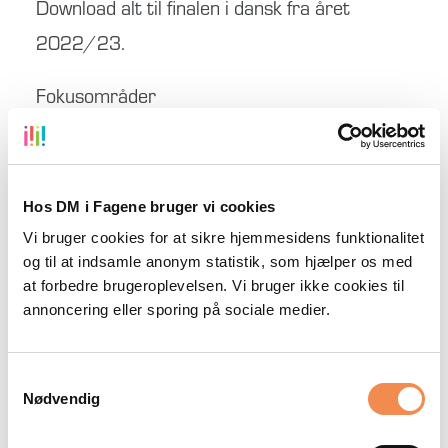
Download alt til finalen i dansk fra året
2022/23.
Fokusområder
Målrette til det magiske legeunivers.
Være overbevisende og fængende for en
Hos DM i Fagene bruger vi cookies
leder af BR’s legetøjsbutik.
Vi bruger cookies for at sikre hjemmesidens funktionalitet
Reklamere for et kreativt lege-event.
og til at indsamle anonym statistik, som hjælper os med
Rumme de 6 elementer fra pitch-opskriften.
at forbedre brugeroplevelsen. Vi bruger ikke cookies til
annoncering eller sporing på sociale medier.
Bruge sproget kreativt.
Understrege mundtligheden i teksten ved
Samtykkevalg
brug af tegn i opsætningen.
Nødvendig
Korrekt stave- og tengsætning.