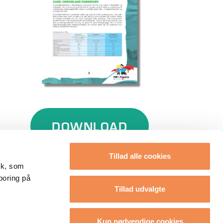
DOWNLOAD
Tillad alle cookies
tik, som
poring på
Tillad udvalgte
Kun nødvendige cookies