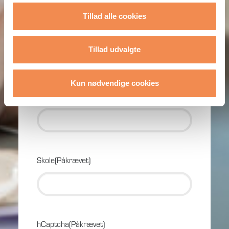
Efternavn
Tillad alle cookies
Telefon
(Påkrævet)
Tillad udvalgte
Kun nødvendige cookies
E-mail
(Påkrævet)
Skole
(Påkrævet)
hCaptcha
(Påkrævet)