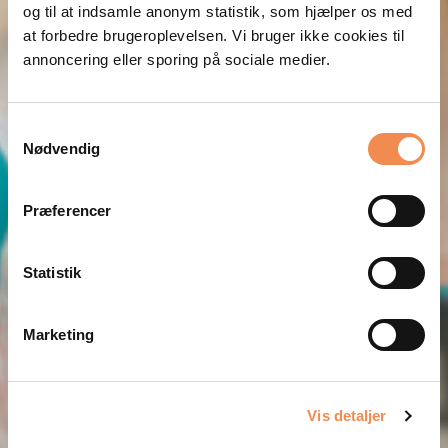
og til at indsamle anonym statistik, som hjælper os med
DM i Fagene. Vi sætter konkurrencen godt i
at forbedre brugeroplevelsen. Vi bruger ikke cookies til
gang og hjælper, hvis der opstår tekniske
annoncering eller sporing på sociale medier.
udfordringer undervejs.
Det er gratis at booke et event.
Samtykkevalg
Nødvendig
Vi kommer på besøg, hvis I samler mindst 60
elever.
Præferencer
Udfyld denne formular, og bliv kontaktet med
henblik på at booke et event allerede nu.
Statistik
Navn
(Påkrævet)
Marketing
Fornavn
Vis detaljer